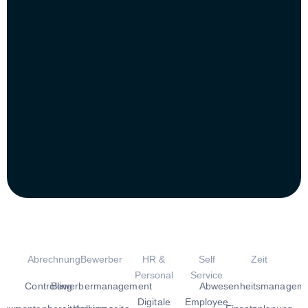
Abrechnung
Bewerber
HR &
Self
Zeit
Personal
Service
Controlling
Bewerbermanagement
Abwesenheitsmanagem
Digitale
Employee