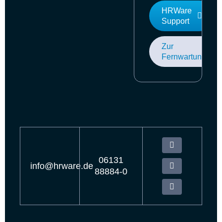
HRWare
Support
Zur
Fernwartung
06131
info@hrware.de
88884-0