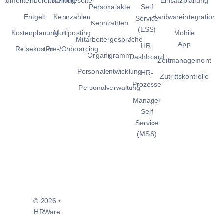
okumentenbereitstellung
Karriereseite
Einsatzplanung
Personalakte
Self
Entgelt
Kennzahlen
Hardwareintegration
Service
Kennzahlen
(ESS)
Kostenplanung
Multiposting
Mobile
Mitarbeitergespräche
App
HR-
Reisekosten
Pre-/Onboarding
Organigramm
Dashboard
Zeitmanagement
Personalentwicklung
HR-
Zutrittskontrolle
Prozesse
Personalverwaltung
Manager
Self
Service
(MSS)
© 2026 •
HRWare