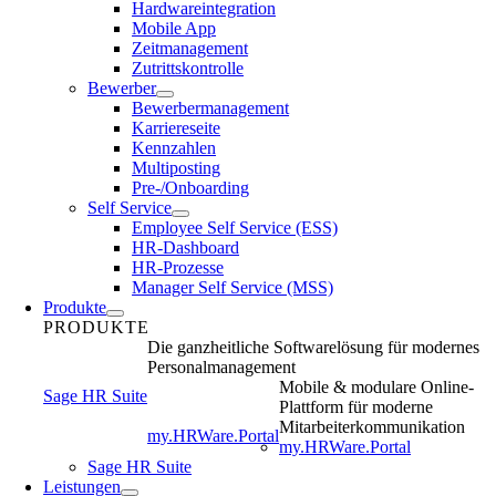
Hardwareintegration
Mobile App
Zeitmanagement
Zutrittskontrolle
Bewerber
Bewerbermanagement
Karriereseite
Kennzahlen
Multiposting
Pre-/Onboarding
Self Service
Employee Self Service (ESS)
HR-Dashboard
HR-Prozesse
Manager Self Service (MSS)
Produkte
PRODUKTE
Die ganzheitliche Softwarelösung für modernes
Personalmanagement
Mobile & modulare Online-
Sage HR Suite
Plattform für moderne
Mitarbeiterkommunikation
my.HRWare.Portal
my.HRWare.Portal
Sage HR Suite
Leistungen