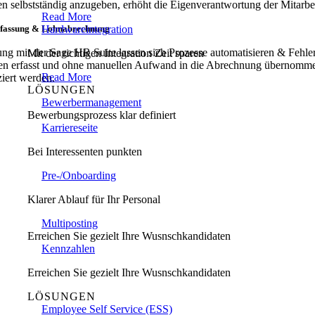
en selbstständig anzugeben, erhöht die Eigenverantwortung der Mitarbe
Read More
erfassung & Lohnabrechnung
Hardwareintegration
ng mit der Sage HR Suite lassen sich Prozesse automatisieren & Fehle
Mit der richtigen Integration Zeit sparen
den erfasst und ohne manuellen Aufwand in die Abrechnung übernomm
Read More
ziert werden.
LÖSUNGEN
Bewerbermanagement
Bewerbungsprozess klar definiert
Karriereseite
Bei Interessenten punkten
Pre-/Onboarding
Klarer Ablauf für Ihr Personal
Multiposting
Erreichen Sie gezielt Ihre Wusnschkandidaten
Kennzahlen
Erreichen Sie gezielt Ihre Wusnschkandidaten
LÖSUNGEN
Employee Self Service (ESS)