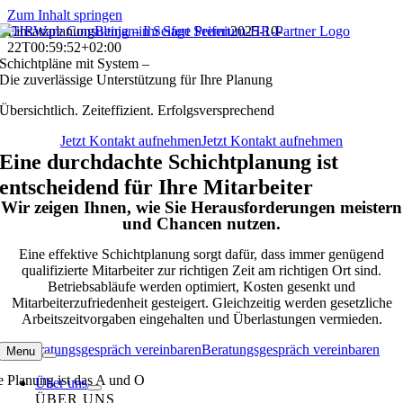
Zum Inhalt springen
Einsatzplanung
Benjamin Seifert Seifert
2025-10-
22T00:59:52+02:00
Schichtpläne mit System –
Die zuverlässige Unterstützung für Ihre Planung
Übersichtlich. Zeiteffizient. Erfolgsversprechend
Jetzt Kontakt aufnehmen
Jetzt Kontakt aufnehmen
Eine durchdachte Schichtplanung ist
entscheidend für Ihre Mitarbeiter
Wir zeigen Ihnen, wie Sie Herausforderungen meistern
und Chancen nutzen.
Eine effektive Schichtplanung sorgt dafür, dass immer genügend
qualifizierte Mitarbeiter zur richtigen Zeit am richtigen Ort sind.
Betriebsabläufe werden optimiert, Kosten gesenkt und
Mitarbeiterzufriedenheit gesteigert. Gleichzeitig werden gesetzliche
Arbeitszeitvorgaben eingehalten und Überlastungen vermieden.
Beratungsgespräch vereinbaren
Beratungsgespräch vereinbaren
Menu
te Planung ist das A und O
Über uns
ÜBER UNS