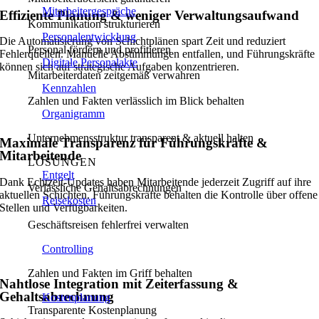
Mitarbeitergespräche
Effiziente Planung & weniger Verwaltungsaufwand
Kommunikation strukturieren
Personalentwicklung
Die Automatisierung von Schichtplänen spart Zeit und reduziert
Personal fördern und profitieren
Fehlerquellen. Manuelle Abstimmungen entfallen, und Führungskräfte
Digitale Personalakte
können sich auf strategische Aufgaben konzentrieren.
Mitarbeiterdaten zeitgemäß verwahren
Kennzahlen
Zahlen und Fakten verlässlich im Blick behalten
Organigramm
Unternehmensstruktur transparent & aktuell halten
Maximale Transparenz für Führungskräfte &
Mitarbeitende
LÖSUNGEN
Entgelt
Dank Echtzeit-Updates haben Mitarbeitende jederzeit Zugriff auf ihre
Verlässliche Gehaltsabrechnungen
aktuellen Schichten. Führungskräfte behalten die Kontrolle über offene
Reisekosten
Stellen und Verfügbarkeiten.
Geschäftsreisen fehlerfrei verwalten
Controlling
Zahlen und Fakten im Griff behalten
Nahtlose Integration mit Zeiterfassung &
Gehaltsabrechnung
Kostenplanung
Transparente Kostenplanung