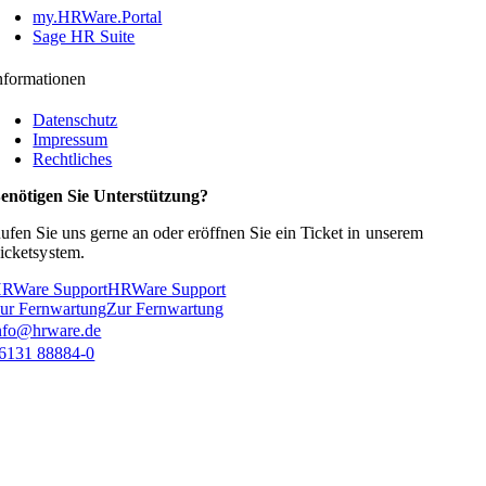
my.HRWare.Portal
Sage HR Suite
nformationen
Datenschutz
Impressum
Rechtliches
enötigen Sie Unterstützung?
ufen Sie uns gerne an oder eröffnen Sie ein Ticket in
unserem
icketsystem.
RWare Support
HRWare Support
ur Fernwartung
Zur Fernwartung
nfo@hrware.de
6131 88884-0