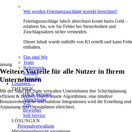
Wie werden Feiertagszuschläge korrekt berechnet?
Feiertagszuschläge falsch abrechnen kostet bares Geld –
erfahren Sie, wie Sie Fehler bei Steuerfreiheit und
Zuschlagssätzen sicher vermeiden.
Dieser Inhalt wurde mithilfe von KI erstellt und kann Fehl
enthalten.
Das sind Wir
Team
lanung
Referenzen
Weitere Vorteile für alle Nutzer in Ihrem
Karriere
Unternehmen
Aktuelles
Lösungen
THEMEN
Mit der Sage HR Suite verwalten Unternehmen ihre Schichtplanung
HR & Personal
effizient & flexibel. Durch smarte Algorithmen, eine intuitive
Abrechnung
Benutzeroberfläche und nahtlose Integrationen wird die Erstellung und
Zeit
Anpassung von Dienstplänen erleichtert.
Bewerber
Self Service
LÖSUNGEN
Personalverwaltung
Mitarbeiterübersicht garantieren