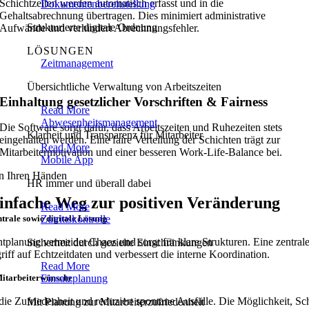
Schichtzeiten werden automatisch erfasst und in die
Dokumentenbereitstellung
Gehaltsabrechnung übertragen. Dies minimiert administrative
Strukturierte digitale Ordnung
Aufwände und verhindert Abrechnungsfehler.
LÖSUNGEN
Zeitmanagement
Übersichtliche Verwaltung von Arbeitszeiten
Einhaltung gesetzlicher Vorschriften & Fairness
Read More
Abwesenheitsmanagement
Die Software sorgt dafür, dass Arbeitszeiten und Ruhezeiten stets
Klarheit und Transparenz für Mitarbeiter
eingehalten werden. Eine faire Verteilung der Schichten trägt zur
Read More
Mitarbeitermotivation und einer besseren Work-Life-Balance bei.
Mobile App
 in Ihren Händen
HR immer und überall dabei
infache Weg zur positiven Veränderung
Read More
ntrale sowie digitale Lösung
Zutrittskontrolle
htplanung vermeidet Chaos und sorgt für klare Strukturen. Eine zentrale
Sicherheit durch gezielte Einschränkungen
iff auf Echtzeitdaten und verbessert die interne Koordination.
Read More
Mitarbeiterwünsche
Einsatzplanung
rt die Zufriedenheit und reduziert spontane Ausfälle. Die Möglichkeit, S
Mit Planung zur Mitarbeiterzufriedenheit