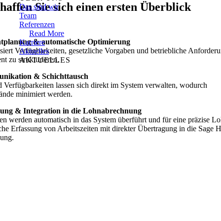
haffen Sie sich einen ersten Überblick
Das sind wir
Team
Referenzen
Read More
chtplanung & automatische Optimierung
Karriere
siert Verfügbarkeiten, gesetzliche Vorgaben und betriebliche Anforder
Aktuelles
nt zu strukturieren.
AKTUELLES
nikation & Schichttausch
 Verfügbarkeiten lassen sich direkt im System verwalten, wodurch
nde minimiert werden.
ssung & Integration in die Lohnabrechnung
iten werden automatisch in das System überführt und für eine präzise 
che Erfassung von Arbeitszeiten mit direkter Übertragung in die Sage H
nung.