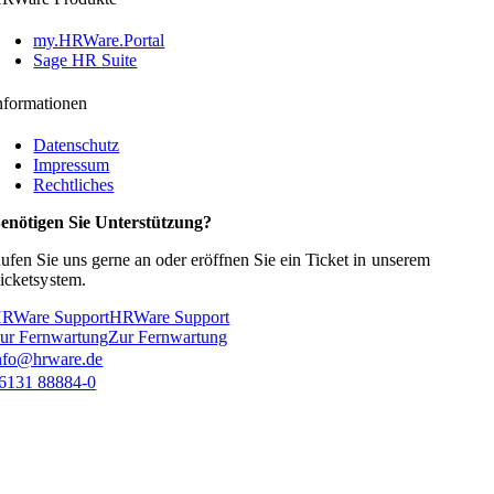
my.HRWare.Portal
Sage HR Suite
nformationen
Datenschutz
Impressum
Rechtliches
enötigen Sie Unterstützung?
ufen Sie uns gerne an oder eröffnen Sie ein Ticket in
unserem
icketsystem.
RWare Support
HRWare Support
ur Fernwartung
Zur Fernwartung
nfo@hrware.de
6131 88884-0