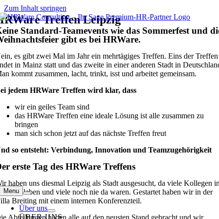
Zum Inhalt springen
HRWare Treffen Leipzig
eine Standard-Teamevents wie das Sommerfest und di
eihnachtsfeier gibt es bei HRWare.
ein, es gibt zwei Mal im Jahr ein mehrtägiges Treffen. Eins der Treffen
indet in Mainz statt und das zweite in einer anderen Stadt in Deutschlan
an kommt zusammen, lacht, trinkt, isst und arbeitet gemeinsam.
ei jedem HRWare Treffen wird klar, dass
wir ein geiles Team sind
das HRWare Treffen eine ideale Lösung ist alle zusammen zu
bringen
man sich schon jetzt auf das nächste Treffen freut
nd so entsteht: Verbindung, Innovation und Teamzugehörigkeit
er erste Tag des HRWare Treffens
ir haben uns diesmal Leipzig als Stadt ausgesucht, da viele Kollegen i
Menu
mkreis leben und viele noch nie da waren. Gestartet haben wir in der
illa Breiting mit einem internen Konferenzteil.
Über uns
ÜBER UNS
ie Abteilungen haben alle auf den neusten Stand gebracht und wir