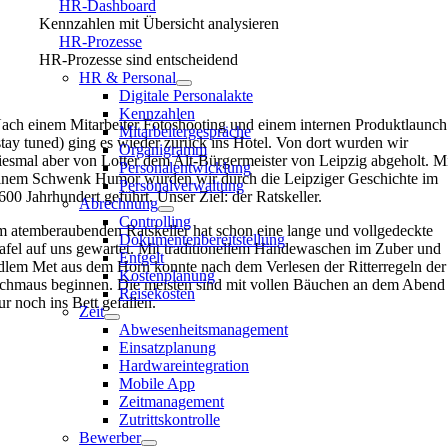
HR-Dashboard
Kennzahlen mit Übersicht analysieren
HR-Prozesse
HR-Prozesse sind entscheidend
HR & Personal
Digitale Personalakte
Kennzahlen
ach einem Mitarbeiter Fotoshooting und einem internen Produktlaunch
Mitarbeitergespräche
stay tuned) ging es wieder zurück ins Hotel. Von dort wurden wir
Organigramm
iesmal aber von Lotter dem Alt-Bürgermeister von Leipzig abgeholt. M
Personalentwicklung
inem Schwenk Humor wurden wir durch die Leipziger Geschichte im
Personalverwaltung
600 Jahrhundert geführt. Unser Ziel: der Ratskeller.
Abrechnung
Controlling
m atemberaubenden Ratskeller hat schon eine lange und vollgedeckte
Dokumentenbereitstellung
afel auf uns gewartet. Mit traditionellem Händewaschen im Zuber und
Entgelt
dlem Met aus dem Horn konnte nach dem Verlesen der Ritterregeln der
Kostenplanung
chmaus beginnen. Die meisten sind mit vollen Bäuchen an dem Abend
Reisekosten
ur noch ins Bett gefallen.
Zeit
Abwesenheitsmanagement
Einsatzplanung
Hardwareintegration
Mobile App
Zeitmanagement
Zutrittskontrolle
Bewerber