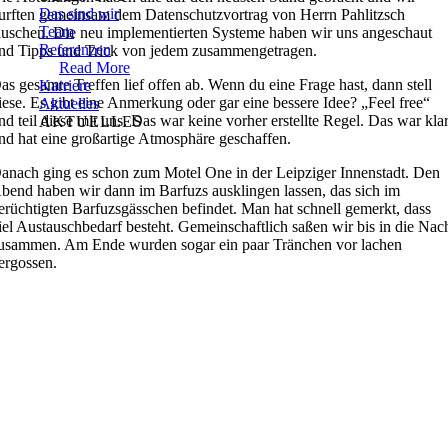
Das sind wir
urften gemeinsam dem Datenschutzvortrag von Herrn Pahlitzsch
Team
auschen. Die neu implementierten Systeme haben wir uns angeschaut
Referenzen
nd Tipps und Trick von jedem zusammengetragen.
Read More
as gesamte Treffen lief offen ab. Wenn du eine Frage hast, dann stell
Karriere
iese. Es gibt eine Anmerkung oder gar eine bessere Idee? „Feel free“
Aktuelles
nd teil diese mit uns. Das war keine vorher erstellte Regel. Das war kla
AKTUELLES
nd hat eine großartige Atmosphäre geschaffen.
anach ging es schon zum Motel One in der Leipziger Innenstadt. Den
bend haben wir dann im Barfuzs ausklingen lassen, das sich im
erüchtigten Barfuzsgässchen befindet. Man hat schnell gemerkt, dass
iel Austauschbedarf besteht. Gemeinschaftlich saßen wir bis in die Nac
usammen. Am Ende wurden sogar ein paar Tränchen vor lachen
ergossen.