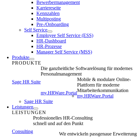
Bewerbermanagement
Karriereseite
Kennzahlen
Multiposting
Pre-/Onboarding
Self Service
Employee Self Service (ESS)
HR-Dashboard
HR-Prozesse
Manager Self Service (MSS)
Produkte
PRODUKTE
Die ganzheitliche Softwarelösung für modernes
Personalmanagement
Mobile & modulare Online-
Sage HR Suite
Plattform für moderne
Mitarbeiterkommunikation
my.HRWare.Portal
my.HRWare.Portal
Sage HR Suite
Leistungen
LEISTUNGEN
Professionelles HR-Consulting
schnell und auf den Punkt
Consulting
Wir entwickeln passgenaue Erweiterun