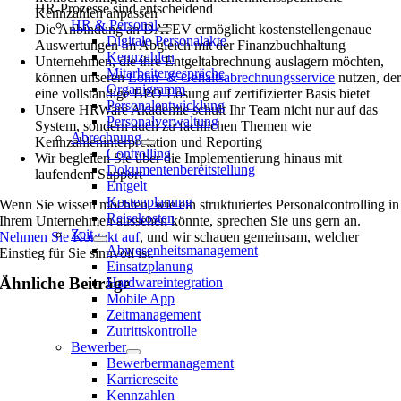
HR-Prozesse sind entscheidend
Kennzahlen anpassen
HR & Personal
Die Anbindung an DATEV ermöglicht kostenstellengenaue
Digitale Personalakte
Auswertungen im Abgleich mit der Finanzbuchhaltung
Kennzahlen
Unternehmen, die ihre Entgeltabrechnung auslagern möchten,
Mitarbeitergespräche
können unseren
Lohn- & Gehaltsabrechnungsservice
nutzen, de
Organigramm
eine vollständige BPO-Lösung auf zertifizierter Basis bietet
Personalentwicklung
Unsere HRWare Akademie schult Ihr Team nicht nur auf das
Personalverwaltung
System, sondern auch zu fachlichen Themen wie
Abrechnung
Kennzahleninterpretation und Reporting
Controlling
Wir begleiten Sie über die Implementierung hinaus mit
Dokumentenbereitstellung
laufendem Support
Entgelt
Kostenplanung
Wenn Sie wissen möchten, wie ein strukturiertes Personalcontrolling in
Reisekosten
Ihrem Unternehmen aussehen könnte, sprechen Sie uns gern an.
Zeit
Nehmen Sie Kontakt auf
, und wir schauen gemeinsam, welcher
Abwesenheitsmanagement
Einstieg für Sie sinnvoll ist.
Einsatzplanung
Ähnliche Beiträge
Hardwareintegration
Mobile App
Zeitmanagement
Zutrittskontrolle
Bewerber
Bewerbermanagement
Karriereseite
Kennzahlen