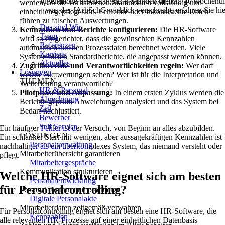
Jugendliche beschäftigen? 8 Stunden täglich, 40 wöchentl
werden, ob die vorhandenen Stammdaten vollständig und
– was das JArbSchG wirklich vorschreibt, erfahren Sie hie
einheitlich gepflegt sind. Fehlende oder inkonsistente Daten
führen zu falschen Auswertungen.
Das sind Wir
Kennzahlen und Berichte konfigurieren:
Die HR-Software
Team
wird so eingerichtet, dass die gewünschten Kennzahlen
Referenzen
automatisch aus den Prozessdaten berechnet werden. Viele
Karriere
Systeme bieten Standardberichte, die angepasst werden können.
Aktuelles
Zugriffsrechte und Verantwortlichkeiten regeln:
Wer darf
Lösungen
welche Auswertungen sehen? Wer ist für die Interpretation und
THEMEN
Weiterleitung verantwortlich?
HR & Personal
Pilotphase und Anpassung:
In einem ersten Zyklus werden die
Abrechnung
Berichte geprüft, Abweichungen analysiert und das System bei
Zeit
Bedarf nachjustiert.
Bewerber
Self Service
Ein häufiger Fehler ist der Versuch, von Beginn an alles abzubilden.
LÖSUNGEN
Ein schlanker Start mit wenigen, aber aussagekräftigen Kennzahlen ist
Personalverwaltung
nachhaltiger als ein überkomplexes System, das niemand versteht oder
Mitarbeiterübersicht garantieren
pflegt.
Mitarbeitergespräche
Kommunikation strukturieren
Welche HR-Software eignet sich am besten
Personalentwicklung
für Personalcontrolling?
Personal fördern und profitieren
Digitale Personalakte
Mitarbeiterdaten zeitgemäß verwahren
Für Personalcontrolling eignet sich am besten eine HR-Software, die
Kennzahlen
alle relevanten HR-Prozesse auf einer einheitlichen Datenbasis