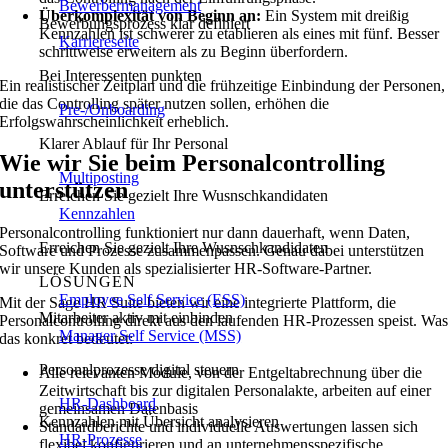
Bewerbermanagement
Überkomplexität von Beginn an:
Ein System mit dreißig
Bewerbungsprozess klar definiert
Kennzahlen ist schwerer zu etablieren als eines mit fünf. Besser
Karriereseite
schrittweise erweitern als zu Beginn überfordern.
Bei Interessenten punkten
Ein realistischer Zeitplan und die frühzeitige Einbindung der Personen,
die das Controlling später nutzen sollen, erhöhen die
Pre-/Onboarding
Erfolgswahrscheinlichkeit erheblich.
Klarer Ablauf für Ihr Personal
Wie wir Sie beim Personalcontrolling
Multiposting
unterstützen
Erreichen Sie gezielt Ihre Wusnschkandidaten
Kennzahlen
Personalcontrolling funktioniert nur dann dauerhaft, wenn Daten,
Erreichen Sie gezielt Ihre Wusnschkandidaten
Software und Prozesse zusammenpassen. Genau dabei unterstützen
wir unsere Kunden als spezialisierter HR-Software-Partner.
LÖSUNGEN
Employee Self Service (ESS)
Mit der Sage HR Suite bieten wir eine integrierte Plattform, die
Mitarbeiter aktiv mit einbinden
Personalcontrolling direkt aus den laufenden HR-Prozessen speist. Wa
Manager Self Service (MSS)
das konkret bedeutet:
Personalprozesse digital steuern
Alle relevanten Module, von der Entgeltabrechnung über die
Zeitwirtschaft bis zur digitalen Personalakte, arbeiten auf einer
HR-Dashboard
gemeinsamen Datenbasis
Kennzahlen mit Übersicht analysieren
Standardberichte und individuelle Auswertungen lassen sich
HR-Prozesse
flexibel konfigurieren und an unternehmensspezifische