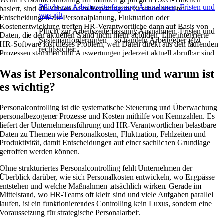
Pflicht zur Arbeitszeiterfassung: Ausnahmen, Fristen und
basiert, sind die Zahlen beim Reporting meist schon veraltet.
was gilt
Entscheidungen zur Personalplanung, Fluktuation oder
Kostenentwicklung treffen HR-Verantwortliche dann auf Basis von
Pflicht zur Arbeitszeiterfassung: Ausnahmen, Fristen und
Daten, die den aktuellen Stand nicht mehr abbilden. Eine integrierte
Systemanforderungen – so handeln Arbeitgeber jetzt
HR-Software löst dieses Problem, weil Daten direkt aus den laufenden
rechtssicher.
Prozessen stammen und Auswertungen jederzeit aktuell abrufbar sind.
Was ist Personalcontrolling und warum ist
es wichtig?
Personalcontrolling ist die systematische Steuerung und Überwachung
personalbezogener Prozesse und Kosten mithilfe von Kennzahlen. Es
liefert der Unternehmensführung und HR-Verantwortlichen belastbare
Daten zu Themen wie Personalkosten, Fluktuation, Fehlzeiten und
Produktivität, damit Entscheidungen auf einer sachlichen Grundlage
getroffen werden können.
Ohne strukturiertes Personalcontrolling fehlt Unternehmen der
Überblick darüber, wie sich Personalkosten entwickeln, wo Engpässe
entstehen und welche Maßnahmen tatsächlich wirken. Gerade im
Mittelstand, wo HR-Teams oft klein sind und viele Aufgaben parallel
laufen, ist ein funktionierendes Controlling kein Luxus, sondern eine
Voraussetzung für strategische Personalarbeit.