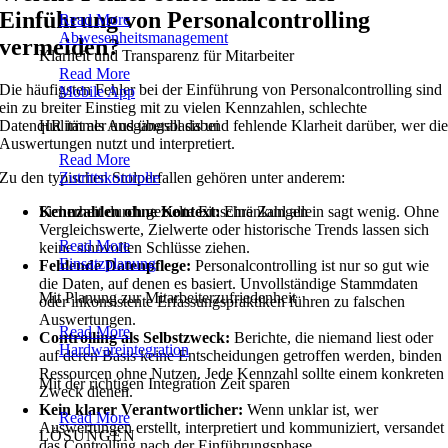
Einführung von Personalcontrolling
Read More
Abwesenheitsmanagement
vermeiden?
Klarheit und Transparenz für Mitarbeiter
Read More
Die häufigsten Fehler bei der Einführung von Personalcontrolling sind
Mobile App
ein zu breiter Einstieg mit zu vielen Kennzahlen, schlechte
Datenqualität als Ausgangsbasis und fehlende Klarheit darüber, wer di
HR immer und überall dabei
Auswertungen nutzt und interpretiert.
Read More
Zu den typischen Stolperfallen gehören unter anderem:
Zutrittskontrolle
Kennzahlen ohne Kontext:
Eine Zahl allein sagt wenig. Ohne
Sicherheit durch gezielte Einschränkungen
Vergleichswerte, Zielwerte oder historische Trends lassen sich
Read More
keine sinnvollen Schlüsse ziehen.
Einsatzplanung
Fehlende Datenpflege:
Personalcontrolling ist nur so gut wie
die Daten, auf denen es basiert. Unvollständige Stammdaten
Mit Planung zur Mitarbeiterzufriedenheit
oder inkonsistente Erfassungspraktiken führen zu falschen
Auswertungen.
Read More
Controlling als Selbstzweck:
Berichte, die niemand liest oder
Hardwareintegration
auf deren Basis keine Entscheidungen getroffen werden, binden
Ressourcen ohne Nutzen. Jede Kennzahl sollte einem konkreten
Mit der richtigen Integration Zeit sparen
Zweck dienen.
Kein klarer Verantwortlicher:
Wenn unklar ist, wer
Read More
Auswertungen erstellt, interpretiert und kommuniziert, versandet
LÖSUNGEN
das Controlling nach der Einführungsphase.