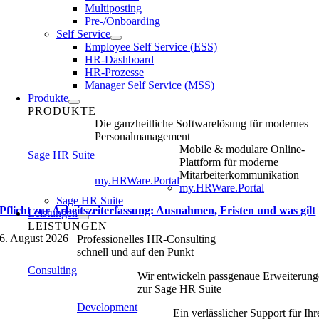
Multiposting
Pre-/Onboarding
Self Service
Employee Self Service (ESS)
HR-Dashboard
HR-Prozesse
Manager Self Service (MSS)
Produkte
PRODUKTE
Die ganzheitliche Softwarelösung für modernes
Personalmanagement
Mobile & modulare Online-
Sage HR Suite
Plattform für moderne
Mitarbeiterkommunikation
my.HRWare.Portal
my.HRWare.Portal
Sage HR Suite
Pflicht zur Arbeitszeiterfassung: Ausnahmen, Fristen und was gilt
Leistungen
LEISTUNGEN
6. August 2026
Professionelles HR-Consulting
schnell und auf den Punkt
Consulting
Wir entwickeln passgenaue Erweiterun
zur Sage HR Suite
Development
Ein verlässlicher Support für Ihr