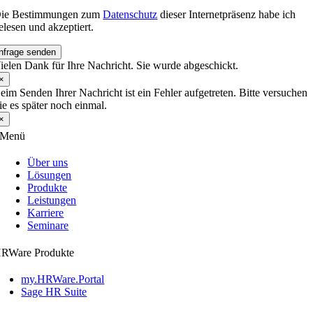
ie Bestimmungen zum
Datenschutz
dieser Internetpräsenz habe ich
elesen und akzeptiert.
nfrage senden
ielen Dank für Ihre Nachricht. Sie wurde abgeschickt.
×
eim Senden Ihrer Nachricht ist ein Fehler aufgetreten. Bitte versuchen
ie es später noch einmal.
×
Menü
Über uns
Lösungen
Produkte
Leistungen
Karriere
Seminare
RWare Produkte
my.HRWare.Portal
Sage HR Suite