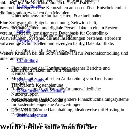
Zahlen und Fakten verlässlich im Blick behalten
abbildet, flexible Berichtsoptionen bietet und sich an
Organigramm
unternehmensspezifische Kennzahlen anpassen lässt. Entscheidend ist
die Integration zwischen den Modulen.
Unternehmensstruktur transparent & aktuell halten
Eine Software, die Entgeltabrechnung, Zeitwirtschaft,
LÖSUNGEN
Bewerbermanagement und digitale Personalakte in einem System
Entgelt
vereint, liefert die konsistenteste Datenbasis für Controlling-
Verlässliche Gehaltsabrechnungen
Auswertungen. Systeme, die aus Insellösungen bestehen, erfordern
Reisekosten
aufwendige Schnittstellen und erzeugen häufig Datenkonflikte.
Geschäftsreisen fehlerfrei verwalten
Weitere Kriterien bei der Softwareauswahl für Personalcontrolling sind
unter anderem:
Controlling
Flexibilität bei der Konfiguration eigener Berichte und
Zahlen und Fakten im Griff behalten
Kennzahlen
Möglichkeit zur grafischen Aufbereitung von Trends und
Kostenplanung
Vergleichen
Transparente Kostenplanung
Rollenbasierte Zugriffsrechte für unterschiedliche
Dokumentenbereitstellung
Nutzergruppen
Anbindung an DATEV oder andere Finanzbuchhaltungssysteme
Strukturierte digitale Ordnung
für kostenstellengenaue Auswertungen
DSGVO-konforme Datenhaltung, idealerweise mit Hosting in
LÖSUNGEN
Deutschland
Zeitmanagement
Übersichtliche Verwaltung von Arbeitszeiten
Welche Fehler sollte man bei der