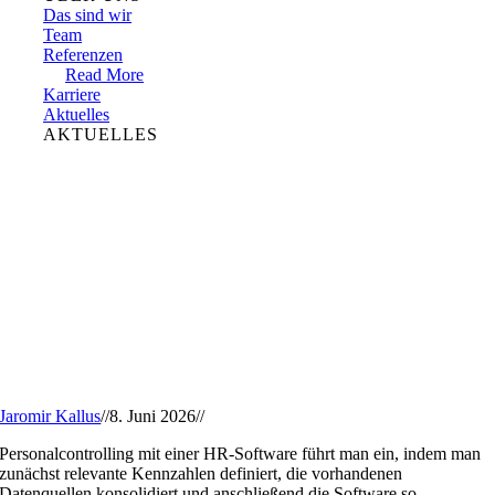
Das sind wir
Team
Referenzen
Read More
Karriere
Aktuelles
AKTUELLES
Jaromir Kallus
//
8. Juni 2026
//
Personalcontrolling mit einer HR-Software führt man ein, indem man
zunächst relevante Kennzahlen definiert, die vorhandenen
Datenquellen konsolidiert und anschließend die Software so