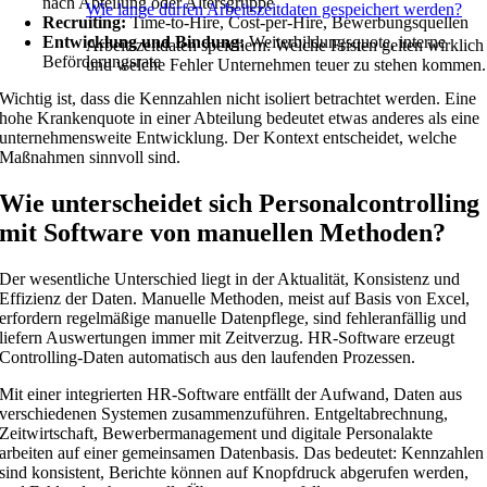
nach Abteilung oder Altersgruppe
Wie lange dürfen Arbeitszeitdaten gespeichert werden?
Recruiting:
Time-to-Hire, Cost-per-Hire, Bewerbungsquellen
Entwicklung und Bindung:
Weiterbildungsquote, interne
Arbeitszeitdaten speichern: Welche Fristen gelten wirklich
Beförderungsrate
und welche Fehler Unternehmen teuer zu stehen kommen.
Wichtig ist, dass die Kennzahlen nicht isoliert betrachtet werden. Eine
hohe Krankenquote in einer Abteilung bedeutet etwas anderes als eine
unternehmensweite Entwicklung. Der Kontext entscheidet, welche
Maßnahmen sinnvoll sind.
Wie unterscheidet sich Personalcontrolling
mit Software von manuellen Methoden?
Der wesentliche Unterschied liegt in der Aktualität, Konsistenz und
Effizienz der Daten. Manuelle Methoden, meist auf Basis von Excel,
erfordern regelmäßige manuelle Datenpflege, sind fehleranfällig und
liefern Auswertungen immer mit Zeitverzug. HR-Software erzeugt
Controlling-Daten automatisch aus den laufenden Prozessen.
Mit einer integrierten HR-Software entfällt der Aufwand, Daten aus
verschiedenen Systemen zusammenzuführen. Entgeltabrechnung,
Zeitwirtschaft, Bewerbermanagement und digitale Personalakte
arbeiten auf einer gemeinsamen Datenbasis. Das bedeutet: Kennzahlen
sind konsistent, Berichte können auf Knopfdruck abgerufen werden,