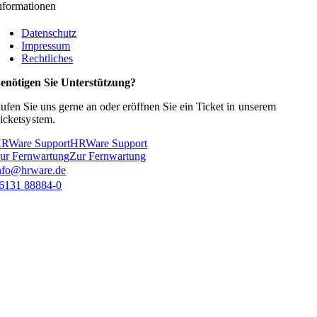
nformationen
Datenschutz
Impressum
Rechtliches
enötigen Sie Unterstützung?
ufen Sie uns gerne an oder eröffnen Sie ein Ticket in
unserem
icketsystem.
RWare Support
HRWare Support
ur Fernwartung
Zur Fernwartung
nfo@hrware.de
6131 88884-0