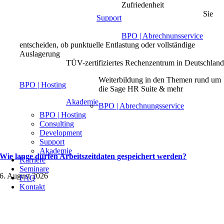
Zufriedenheit
Sie
Support
BPO | Abrechnunsservice
entscheiden, ob punktuelle Entlastung oder vollständige
Auslagerung
TÜV-zertifiziertes Rechenzentrum in Deutschlan
Weiterbildung in den Themen rund um
BPO | Hosting
die Sage HR Suite & mehr
Akademie
BPO | Abrechnungsservice
BPO | Hosting
Consulting
Development
Support
Akademie
Wie lange dürfen Arbeitszeitdaten gespeichert werden?
Karriere
Seminare
6. August 2026
FAQ
Kontakt