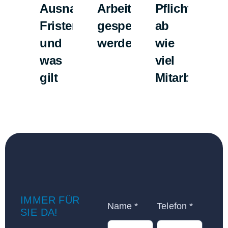
Ausnahmen,
Arbeitszeitdaten
Pflicht
dü
Fristen
gespeichert
ab
Ju
und
werden?
wie
ar
was
viel
gilt
Mitarbeiter?
IMMER FÜR
Name
*
Telefon
*
SIE DA!