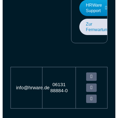
HRWare
Support
Zur
Fernwartung
06131
info@hrware.de
88884-0