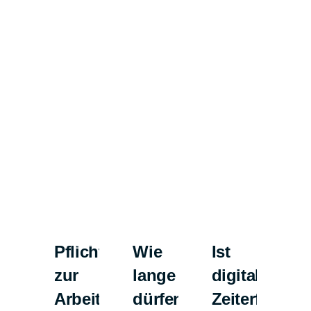
Pflicht
Wie
Ist
Wi
zur
lange
digitale
vi
Arbeitszeiterfassung:
dürfen
Zeiterfassun
St