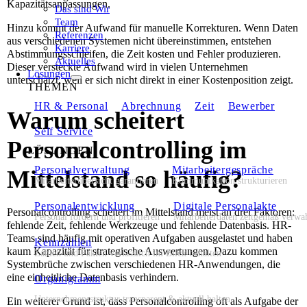
Kapazitätsanpassungen.
Das sind Wir
Team
Hinzu kommt der Aufwand für manuelle Korrekturen. Wenn Daten
Referenzen
aus verschiedenen Systemen nicht übereinstimmen, entstehen
Karriere
Abstimmungsschleifen, die Zeit kosten und Fehler produzieren.
Aktuelles
Dieser versteckte Aufwand wird in vielen Unternehmen
Lösungen
unterschätzt, weil er sich nicht direkt in einer Kostenposition zeigt.
THEMEN
HR & Personal
Abrechnung
Zeit
Bewerber
Warum scheitert
Self Service
Personalcontrolling im
LÖSUNGEN
Personalverwaltung
Mitarbeitergespräche
Mittelstand so häufig?
Mitarbeiterübersicht garantieren
Kommunikation strukturieren
Personalentwicklung
Digitale Personalakte
Personalcontrolling scheitert im Mittelstand meist an drei Faktoren:
Personal fördern und profitieren
Mitarbeiterdaten zeitgemäß verwa
fehlende Zeit, fehlende Werkzeuge und fehlende Datenbasis. HR-
Teams sind häufig mit operativen Aufgaben ausgelastet und haben
Kennzahlen
kaum Kapazität für strategische Auswertungen. Dazu kommen
Zahlen und Fakten verlässlich im Blick behalten
Systembrüche zwischen verschiedenen HR-Anwendungen, die
eine einheitliche Datenbasis verhindern.
Organigramm
Unternehmensstruktur transparent & aktuell halten
Ein weiterer Grund ist, dass Personalcontrolling oft als Aufgabe der