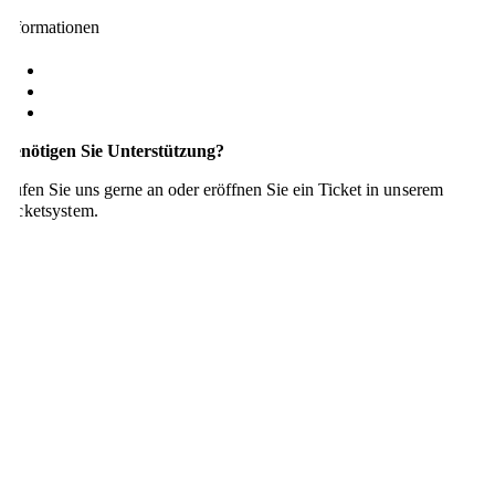
Informationen
Datenschutz
Impressum
Rechtliches
Benötigen Sie Unterstützung?
Rufen Sie uns gerne an oder eröffnen Sie ein Ticket in
unserem
Ticketsystem.
HRWare Support
HRWare Support
Zur Fernwartung
Zur Fernwartung
info@hrware.de
06131 88884-0