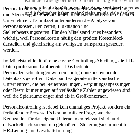
Kann der Arbeitgeber bei 6 Stunden am Tag Pause vorschr
Pausenpflicht ab 6 Stunden? Das Arbeitszeitgesetz überras
Personalcontrolling ist die systematische Erfassung, Auswertung
und Arbeitgeber haben mehr Spielraum als viele denken.
und Steuerung aller personalrelevanten Daten und Kosten in einem
Unternehmen. Es umfasst unter anderem die Analyse von
Personalkosten, Fehlzeiten, Fluktuation und
Stellenbesetzungszeiten. Für den Mittelstand ist es besonders
wichtig, weil Personalkosten häufig den größten Kostenblock
darstellen und gleichzeitig am wenigsten transparent gesteuert
werden.
Im Mittelstand fehlt oft eine eigene Controlling-Abteilung, die HR-
Daten professionell aufbereitet. Das bedeutet:
Personalentscheidungen werden häufig ohne ausreichende
Datenbasis getroffen. Dabei sind es gerade mittelständische
Unternehmen, die bei Neueinstellungen, Vergütungsanpassungen
oder Restrukturierungen auf verlässliche Zahlen angewiesen sind,
weil die Spielräume enger sind als in Großkonzernen.
Personalcontrolling ist dabei kein einmaliges Projekt, sondern ein
fortlaufender Prozess. Es beginnt mit der Frage, welche
Kennzahlen für das eigene Unternehmen relevant sind, und
entwickelt sich zu einem regelmäßigen Steuerungsinstrument für
HR-Leitung und Geschäftsführung.