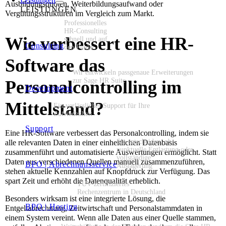
Ausbildungsquoten, Weiterbildungsaufwand oder
LEISTUNGEN
Vergütungsstrukturen im Vergleich zum Markt.
Professionelles
HR-Consulting
Wie verbessert eine HR-
schnell und auf
Consulting
den Punkt
Software das
Wir entwickeln passgenaue Erweiterungen
zur Sage HR Suite
Personalcontrolling im
Development
Mittelstand?
Ein verlässlicher Support für Ihre
Zufriedenheit
Support
Eine HR-Software verbessert das Personalcontrolling, indem sie
Sie entscheiden, ob
alle relevanten Daten in einer einheitlichen Datenbasis
punktuelle Entlastung oder
zusammenführt und automatisierte Auswertungen ermöglicht. Statt
vollständige
Daten aus verschiedenen Quellen manuell zusammenzuführen,
BPO | Abrechnunsservice
Auslagerung
stehen aktuelle Kennzahlen auf Knopfdruck zur Verfügung. Das
spart Zeit und erhöht die Datenqualität erheblich.
TÜV-zertifiziertes
Rechenzentrum in Deutschland
Besonders wirksam ist eine integrierte Lösung, die
BPO | Hosting
Entgeltabrechnung, Zeitwirtschaft und Personalstammdaten in
einem System vereint. Wenn alle Daten aus einer Quelle stammen,