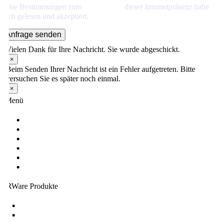
Die Bestimmungen zum
Datenschutz
dieser Internetpräsenz habe
ich gelesen und akzeptiert.
Anfrage senden
Vielen Dank für Ihre Nachricht. Sie wurde abgeschickt.
×
Beim Senden Ihrer Nachricht ist ein Fehler aufgetreten. Bitte
versuchen Sie es später noch einmal.
×
Menü
Über uns
Lösungen
Produkte
Leistungen
Karriere
Seminare
HRWare Produkte
my.HRWare.Portal
Sage HR Suite