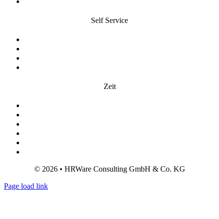
Personalverwaltung
Self Service
Employee Self Service (ESS)
HR-Dashboard
HR-Prozesse
Manager Self Service (MSS)
Zeit
Abwesenheitsmanagement
Einsatzplanung
Hardwareintegration
Mobile App
Zeitmanagement
Zutrittskontrolle
© 2026 • HRWare Consulting GmbH & Co. KG
Page load link