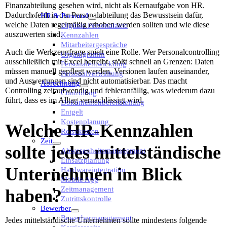
Finanzabteilung gesehen wird, nicht als Kernaufgabe von HR.
Dadurch fehlt in der Personalabteilung das Bewusstsein dafür,
HR & Personal
welche Daten regelmäßig erhoben werden sollten und wie diese
Digitale Personalakte
auszuwerten sind.
Kennzahlen
Mitarbeitergespräche
Auch die Werkzeugfrage spielt eine Rolle. Wer Personalcontrolling
Organigramm
ausschließlich mit Excel betreibt, stößt schnell an Grenzen: Daten
Personalentwicklung
müssen manuell gepflegt werden, Versionen laufen auseinander,
Personalverwaltung
und Auswertungen sind nicht automatisierbar. Das macht
Abrechnung
Controlling zeitaufwendig und fehleranfällig, was wiederum dazu
Controlling
führt, dass es im Alltag vernachlässigt wird.
Dokumentenbereitstellung
Entgelt
Kostenplanung
Welche HR-Kennzahlen
Reisekosten
Zeit
sollte jedes mittelständische
Abwesenheitsmanagement
Einsatzplanung
Unternehmen im Blick
Hardwareintegration
Mobile App
Zeitmanagement
haben?
Zutrittskontrolle
Bewerber
Bewerbermanagement
Jedes mittelständische Unternehmen sollte mindestens folgende