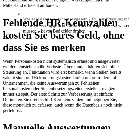
Mittelstand effizient aufbauen.
Was sagt das neue Arbeitszeitgesetz 2026 zur Erfassungspf
Fehlende HR-Kennzahlen
Neue Erfassungspflicht 2024: Was Arbeitgeber jetzt wisse
müssen – bevor Bußgelder drohen.
kosten Sie bares Geld, ohne
dass Sie es merken
Wenn Personalkosten nicht systematisch erfasst und ausgewertet
werden, entstehen stille Verluste. Überstunden häufen sich ohne
Steuerung an, Fluktuation wird erst bemerkt, wenn Stellen bereits
vakant sind, und Rekrutierungskosten laufen unkontrolliert auf.
Unternehmen, die keine Auswertungen zu Fehlzeiten,
Personalkosten oder Stellenbesetzungszeiten erstellen, reagieren
immer zu spät. Der erste Schritt zur Verbesserung ist einfach:
Definieren Sie drei bis fünf Kernkennzahlen und beginnen Sie,
diese monatlich zu erfassen, auch wenn die Datenbasis noch nicht
perfekt ist.
Manuelle Auswertungen