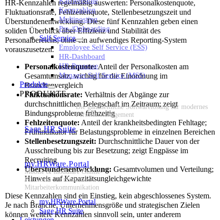
Karriereseite
HR-Kennzahlen regelmäßig auswerten: Personalkostenquote,
Kennzahlen
Fluktuationsrate, Fehlzeitenquote, Stellenbesetzungszeit und
Multiposting
Überstundenentwicklung. Diese fünf Kennzahlen geben einen
Pre-/Onboarding
soliden Überblick über Effizienz und Stabilität des
Self Service
Personalbereichs, ohne ein aufwendiges Reporting-System
Employee Self Service (ESS)
vorauszusetzen.
HR-Dashboard
HR-Prozesse
Personalkostenquote:
Anteil der Personalkosten am
Manager Self Service (MSS)
Gesamtumsatz, wichtig für die Einordnung im
Produkte
Branchenvergleich
PRODUKTE
Fluktuationsrate:
Verhältnis der Abgänge zur
durchschnittlichen Belegschaft im Zeitraum; zeigt
Die ganzheitliche Softwarelösung für modernes
Bindungsprobleme frühzeitig
Personalmanagement
Fehlzeitenquote:
Anteil der krankheitsbedingten Fehltage;
Sage HR Suite
Frühindikator für Belastungsprobleme in einzelnen Bereichen
Stellenbesetzungszeit:
Durchschnittliche Dauer von der
Ausschreibung bis zur Besetzung; zeigt Engpässe im
Recruiting
my.HRWare.Portal
Überstundenentwicklung:
Gesamtvolumen und Verteilung;
Mobile & modulare Online-
Hinweis auf Kapazitätsungleichgewichte
Plattform für moderne
Mitarbeiterkommunikation
Diese Kennzahlen sind ein Einstieg, kein abgeschlossenes System.
my.HRWare.Portal
Je nach Branche, Unternehmensgröße und strategischen Zielen
Sage HR Suite
können weitere Kennzahlen sinnvoll sein, unter anderem
Leistungen