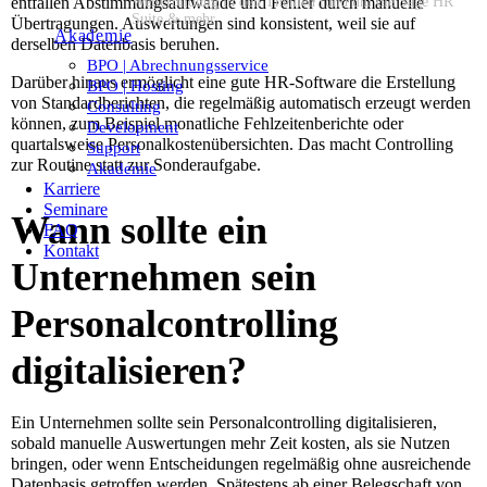
Weiterbildung in den Themen rund um die Sage HR
entfallen Abstimmungsaufwände und Fehler durch manuelle
Suite & mehr
Übertragungen. Auswertungen sind konsistent, weil sie auf
Akademie
derselben Datenbasis beruhen.
BPO | Abrechnungsservice
Darüber hinaus ermöglicht eine gute HR-Software die Erstellung
BPO | Hosting
von Standardberichten, die regelmäßig automatisch erzeugt werden
Consulting
können, zum Beispiel monatliche Fehlzeitenberichte oder
Development
quartalsweise Personalkostenübersichten. Das macht Controlling
Support
zur Routine statt zur Sonderaufgabe.
Akademie
Karriere
Seminare
Wann sollte ein
FAQ
Kontakt
Unternehmen sein
Personalcontrolling
digitalisieren?
Ein Unternehmen sollte sein Personalcontrolling digitalisieren,
sobald manuelle Auswertungen mehr Zeit kosten, als sie Nutzen
bringen, oder wenn Entscheidungen regelmäßig ohne ausreichende
Datenbasis getroffen werden. Spätestens ab einer Belegschaft von