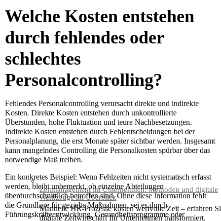
Welche Kosten entstehen
durch fehlendes oder
schlechtes
Personalcontrolling?
Fehlendes Personalcontrolling verursacht direkte und indirekte
Kosten. Direkte Kosten entstehen durch unkontrollierte
Überstunden, hohe Fluktuation und teure Nachbesetzungen.
Indirekte Kosten entstehen durch Fehlentscheidungen bei der
Personalplanung, die erst Monate später sichtbar werden. Insgesamt
kann mangelndes Controlling die Personalkosten spürbar über das
notwendige Maß treiben.
Ein konkretes Beispiel: Wenn Fehlzeiten nicht systematisch erfasst
werden, bleibt unbemerkt, ob einzelne Abteilungen
Zeitmanagement im Unternehmen: Methoden und digitale
überdurchschnittlich betroffen sind. Ohne diese Information fehlt
Werkzeuge im Überblick
die Grundlage für gezielte Maßnahmen, sei es durch
Manuelle HR-Prozesse kosten wertvolle Zeit – erfahren Si
Führungskräfteentwicklung, Gesundheitsprogramme oder
digitale Zeitwirtschaft Ihr Unternehmen transformiert.