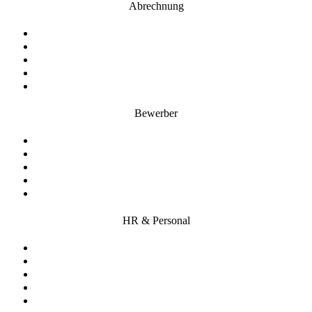
Abrechnung
Controlling
Dokumentenbereitstellung
Entgelt
Kostenplanung
Reisekosten
Bewerber
Bewerbermanagement
Karriereseite
Kennzahlen
Multiposting
Pre-/Onboarding
HR & Personal
Digitale Personalakte
Kennzahlen
Mitarbeitergespräche
Organigramm
Personalentwicklung