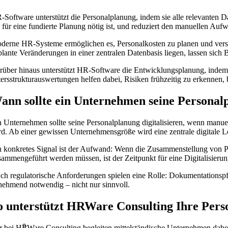
-Software unterstützt die Personalplanung, indem sie alle relevanten 
e für eine fundierte Planung nötig ist, und reduziert den manuellen Auf
derne HR-Systeme ermöglichen es, Personalkosten zu planen und vers
plante Veränderungen in einer zentralen Datenbasis liegen, lassen sich 
rüber hinaus unterstützt HR-Software die Entwicklungsplanung, inde
tersstrukturauswertungen helfen dabei, Risiken frühzeitig zu erkennen, 
ann sollte ein Unternehmen seine Personalp
n Unternehmen sollte seine Personalplanung digitalisieren, wenn manuell
rd. Ab einer gewissen Unternehmensgröße wird eine zentrale digitale L
n konkretes Signal ist der Aufwand: Wenn die Zusammenstellung von P
sammengeführt werden müssen, ist der Zeitpunkt für eine Digitalisierun
ch regulatorische Anforderungen spielen eine Rolle: Dokumentationspf
nehmend notwendig – nicht nur sinnvoll.
o unterstützt HRWare Consulting Ihre Pers
r bei HRWare Consulting begleiten mittelständische Unternehmen dabei, i