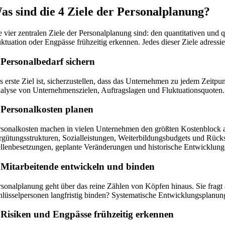
as sind die 4 Ziele der Personalplanung?
e vier zentralen Ziele der Personalplanung sind: den quantitativen und
uktuation oder Engpässe frühzeitig erkennen. Jedes dieser Ziele adressie
 Personalbedarf sichern
s erste Ziel ist, sicherzustellen, dass das Unternehmen zu jedem Zeitpunk
alyse von Unternehmenszielen, Auftragslagen und Fluktuationsquoten.
 Personalkosten planen
rsonalkosten machen in vielen Unternehmen den größten Kostenblock aus
rgütungsstrukturen, Sozialleistungen, Weiterbildungsbudgets und Rückst
ellenbesetzungen, geplante Veränderungen und historische Entwicklun
 Mitarbeitende entwickeln und binden
rsonalplanung geht über das reine Zählen von Köpfen hinaus. Sie fra
hlüsselpersonen langfristig binden? Systematische Entwicklungsplanung s
 Risiken und Engpässe frühzeitig erkennen