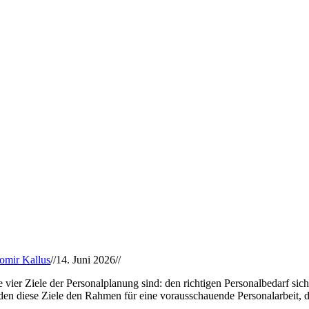
romir Kallus
//
14. Juni 2026
//
e vier Ziele der Personalplanung sind: den richtigen Personalbedarf si
lden diese Ziele den Rahmen für eine vorausschauende Personalarbeit, di