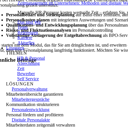
Zeitmanagement im Unternehmen: Methoden und digitale We
rsonalplanung gezielt unterstützt:
Manuelle HR-Prozesse kosten wertvolle Zeit – erfahren Sie, w
Personalbedarf und Stellenplanung
auf Basis einer zentralen, ak
Personalkosten planen
mit integrierten Auswertungen und Szenari
Das sind Wir
Qualifikations- und Entwicklungsplanung
über das Personalma
Team
Risiko- und Fluktuationsanalysen
im Personalcontrolling
Referenzen
Vollständige Auslagerung der Entgeltabrechnung
als BPO-Servi
Karriere
Aktuelles
e starten mit dem Modul, das für Sie am dringlichsten ist, und erweiter
Lösungen
für, dass Ihre Personalplanung langfristig funktioniert. Möchten Sie w
THEMEN
HR & Personal
nliche Beiträge
Abrechnung
Zeit
Bewerber
Self Service
LÖSUNGEN
Personalverwaltung
Mitarbeiterübersicht garantieren
Mitarbeitergespräche
Kommunikation strukturieren
Personalentwicklung
Personal fördern und profitieren
Digitale Personalakte
Mitarbeiterdaten zeitgemäß verwahren