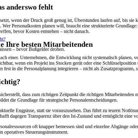
as anderswo fehlt
setzt, wenn der Druck groß genug ist, Überstunden laufen auf, bis sie
 Wer Personalkosten planen will, braucht eine strukturierte Grundlage: 
effen, bevor Kosten entstehen – nicht danach.
ht?
e Ihre besten Mitarbeitenden
müssen – bevor Bußgelder drohen.
ch einer. Unternehmen, die Entwicklung nicht systematisch planen, verl
ichtbar, wenn ein Projekt ins Stocken gerät oder eine Schlüsselposition
st in die Personalplanung integrieren – nicht als Zusatzprogramm, so
ichtig?
cherstellt, dass zum richtigen Zeitpunkt die richtigen Mitarbeitenden 
ldet die Grundlage für strategische Personalentscheidungen.
ktuelle Engpässe, statt sie vorauszusehen. Das führt zu teuren Notlös
chafft dagegen Transparenz über den Ist-Zustand und ermöglicht eine 
Personalressourcen oft knapper bemessen sind und einzelne Abgänge od
in operatives Steuerungsinstrument.