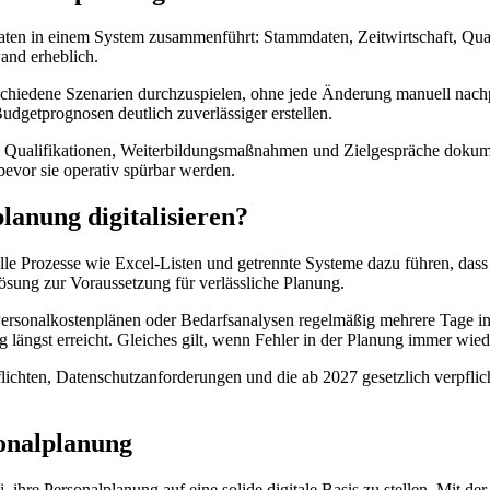
Daten in einem System zusammenführt: Stammdaten, Zeitwirtschaft, Qual
wand erheblich.
chiedene Szenarien durchzuspielen, ohne jede Änderung manuell nach
Budgetprognosen deutlich zuverlässiger erstellen.
m Qualifikationen, Weiterbildungsmaßnahmen und Zielgespräche dokume
bevor sie operativ spürbar werden.
lanung digitalisieren?
e Prozesse wie Excel-Listen und getrennte Systeme dazu führen, dass Da
ösung zur Voraussetzung für verlässliche Planung.
ersonalkostenplänen oder Bedarfsanalysen regelmäßig mehrere Tage i
g längst erreicht. Gleiches gilt, wenn Fehler in der Planung immer wie
lichten, Datenschutzanforderungen und die ab 2027 gesetzlich verpfli
onalplanung
hre Personalplanung auf eine solide digitale Basis zu stellen. Mit der 