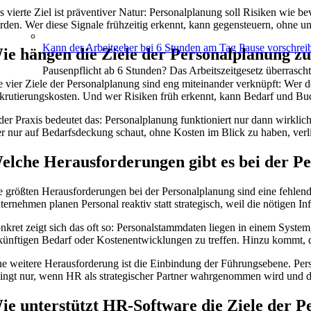
s vierte Ziel ist präventiver Natur: Personalplanung soll Risiken wie 
rden. Wer diese Signale frühzeitig erkennt, kann gegensteuern, ohne u
Kann der Arbeitgeber bei 6 Stunden am Tag Pause vorschrei
ie hängen die Ziele der Personalplanung 
Pausenpflicht ab 6 Stunden? Das Arbeitszeitgesetz überrasch
e vier Ziele der Personalplanung sind eng miteinander verknüpft: Wer de
krutierungskosten. Und wer Risiken früh erkennt, kann Bedarf und Budg
 der Praxis bedeutet das: Personalplanung funktioniert nur dann wirkl
r nur auf Bedarfsdeckung schaut, ohne Kosten im Blick zu haben, verlier
elche Herausforderungen gibt es bei der P
e größten Herausforderungen bei der Personalplanung sind eine fehle
ternehmen planen Personal reaktiv statt strategisch, weil die nötigen In
nkret zeigt sich das oft so: Personalstammdaten liegen in einem System
künftigen Bedarf oder Kostenentwicklungen zu treffen. Hinzu kommt, da
ne weitere Herausforderung ist die Einbindung der Führungsebene. Pe
lingt nur, wenn HR als strategischer Partner wahrgenommen wird und di
ie unterstützt HR-Software die Ziele der 