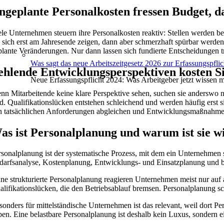
ngeplante Personalkosten fressen Budget, d
ele Unternehmen steuern ihre Personalkosten reaktiv: Stellen werden be
e sich erst am Jahresende zeigen, dann aber schmerzhaft spürbar werden.
plante Veränderungen. Nur dann lassen sich fundierte Entscheidungen tr
Was sagt das neue Arbeitszeitgesetz 2026 zur Erfassungspflic
ehlende Entwicklungsperspektiven kosten Si
Neue Erfassungspflicht 2024: Was Arbeitgeber jetzt wissen 
nn Mitarbeitende keine klare Perspektive sehen, suchen sie anderswo na
nd. Qualifikationslücken entstehen schleichend und werden häufig erst s
n tatsächlichen Anforderungen abgleichen und Entwicklungsmaßnahmen fe
as ist Personalplanung und warum ist sie w
rsonalplanung ist der systematische Prozess, mit dem ein Unternehmen si
darfsanalyse, Kostenplanung, Entwicklungs- und Einsatzplanung und bi
ne strukturierte Personalplanung reagieren Unternehmen meist nur auf a
alifikationslücken, die den Betriebsablauf bremsen. Personalplanung s
sonders für mittelständische Unternehmen ist das relevant, weil dort 
ben. Eine belastbare Personalplanung ist deshalb kein Luxus, sondern e