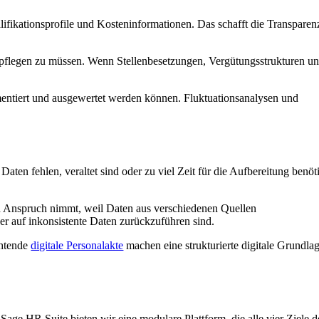
ifikationsprofile und Kosteninformationen. Das schafft die Transparen
pflegen zu müssen. Wenn Stellenbesetzungen, Vergütungsstrukturen u
ntiert und ausgewertet werden können. Fluktuationsanalysen und
ten fehlen, veraltet sind oder zu viel Zeit für die Aufbereitung benöt
n Anspruch nimmt, weil Daten aus verschiedenen Quellen
der auf inkonsistente Daten zurückzuführen sind.
chtende
digitale Personalakte
machen eine strukturierte digitale Grundla
Sage HR Suite bieten wir eine modulare Plattform, die alle vier Ziele d