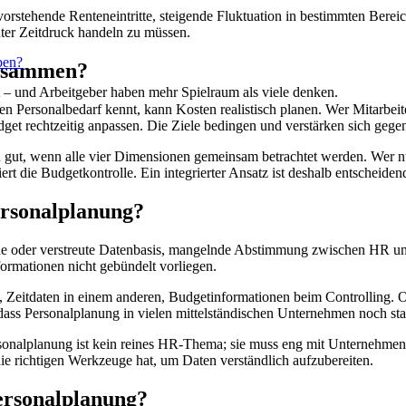
bevorstehende Renteneintritte, steigende Fluktuation in bestimmten Ber
nter Zeitdruck handeln zu müssen.
ben?
zusammen?
t – und Arbeitgeber haben mehr Spielraum als viele denken.
n Personalbedarf kennt, kann Kosten realistisch planen. Wer Mitarbeiten
et rechtzeitig anpassen. Die Ziele bedingen und verstärken sich gegen
ich gut, wenn alle vier Dimensionen gemeinsam betrachtet werden. Wer 
t die Budgetkontrolle. Ein integrierter Ansatz ist deshalb entscheiden
ersonalplanung?
nde oder verstreute Datenbasis, mangelnde Abstimmung zwischen HR und
formationen nicht gebündelt vorliegen.
, Zeitdaten in einem anderen, Budgetinformationen beim Controlling. Oh
ss Personalplanung in vielen mittelständischen Unternehmen noch star
rsonalplanung ist kein reines HR-Thema; sie muss eng mit Unternehme
e richtigen Werkzeuge hat, um Daten verständlich aufzubereiten.
Personalplanung?