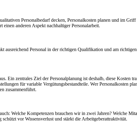
 qualitativen Personalbedarf decken, Personalkosten planen und im Grif
rt einen anderen Aspekt nachhaltiger Personalarbeit.
t ausreichend Personal in der richtigen Qualifikation und am richtigen O
. Ein zentrales Ziel der Personalplanung ist deshalb, diese Kosten t
ellungen für variable Vergütungsbestandteile. Wer Personalkosten plane
gen zusammenführt.
gt auch: Welche Kompetenzen brauchen wir in zwei Jahren? Welche Mit
chützt vor Wissensverlust und stärkt die Arbeitgeberattraktivität.