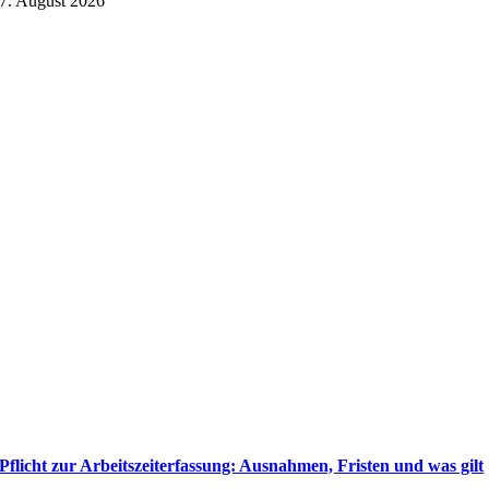
7. August 2026
Pflicht zur Arbeitszeiterfassung: Ausnahmen, Fristen und was gilt