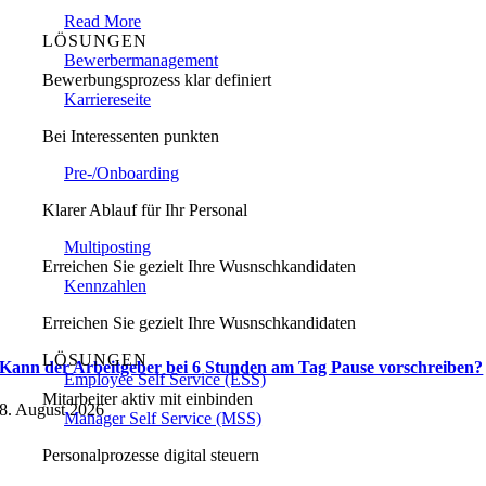
Read More
LÖSUNGEN
Bewerbermanagement
Bewerbungsprozess klar definiert
Karriereseite
Bei Interessenten punkten
Pre-/Onboarding
Klarer Ablauf für Ihr Personal
Multiposting
Erreichen Sie gezielt Ihre Wusnschkandidaten
Kennzahlen
Erreichen Sie gezielt Ihre Wusnschkandidaten
LÖSUNGEN
Kann der Arbeitgeber bei 6 Stunden am Tag Pause vorschreiben?
Employee Self Service (ESS)
Mitarbeiter aktiv mit einbinden
8. August 2026
Manager Self Service (MSS)
Personalprozesse digital steuern