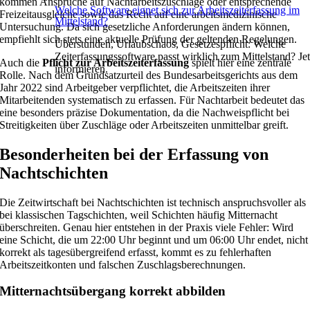
kommen Ansprüche auf Nachtarbeitszuschläge oder entsprechende
Welche Software eignet sich zur Arbeitszeiterfassung im
Freizeitausgleiche sowie das Recht auf eine arbeitsmedizinische
Mittelstand?
Untersuchung. Da sich gesetzliche Anforderungen ändern können,
empfiehlt sich stets eine aktuelle Prüfung der geltenden Regelungen.
Überstunden, Urlaubschaos, Gesetzespflicht: Welche
Zeiterfassungssoftware passt wirklich zum Mittelstand? Jet
Auch die
Pflicht zur Arbeitszeiterfassung
spielt hier eine zentrale
informieren.
Rolle. Nach dem Grundsatzurteil des Bundesarbeitsgerichts aus dem
Jahr 2022 sind Arbeitgeber verpflichtet, die Arbeitszeiten ihrer
Mitarbeitenden systematisch zu erfassen. Für Nachtarbeit bedeutet das
eine besonders präzise Dokumentation, da die Nachweispflicht bei
Streitigkeiten über Zuschläge oder Arbeitszeiten unmittelbar greift.
Besonderheiten bei der Erfassung von
Nachtschichten
Die Zeitwirtschaft bei Nachtschichten ist technisch anspruchsvoller als
bei klassischen Tagschichten, weil Schichten häufig Mitternacht
überschreiten. Genau hier entstehen in der Praxis viele Fehler: Wird
eine Schicht, die um 22:00 Uhr beginnt und um 06:00 Uhr endet, nicht
korrekt als tagesübergreifend erfasst, kommt es zu fehlerhaften
Arbeitszeitkonten und falschen Zuschlagsberechnungen.
Mitternachtsübergang korrekt abbilden