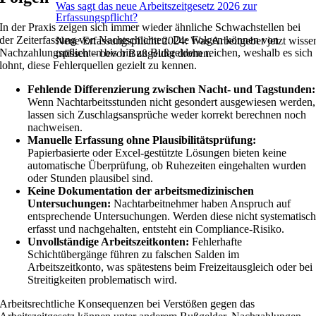
Was sagt das neue Arbeitszeitgesetz 2026 zur
Erfassungspflicht?
In der Praxis zeigen sich immer wieder ähnliche Schwachstellen bei
der Zeiterfassung von Nachtschichten. Die Folgen können von
Neue Erfassungspflicht 2024: Was Arbeitgeber jetzt wisse
Nachzahlungspflichten bis hin zu Bußgeldern reichen, weshalb es sich
müssen – bevor Bußgelder drohen.
lohnt, diese Fehlerquellen gezielt zu kennen.
Fehlende Differenzierung zwischen Nacht- und Tagstunden:
Wenn Nachtarbeitsstunden nicht gesondert ausgewiesen werden,
lassen sich Zuschlagsansprüche weder korrekt berechnen noch
nachweisen.
Manuelle Erfassung ohne Plausibilitätsprüfung:
Papierbasierte oder Excel-gestützte Lösungen bieten keine
automatische Überprüfung, ob Ruhezeiten eingehalten wurden
oder Stunden plausibel sind.
Keine Dokumentation der arbeitsmedizinischen
Untersuchungen:
Nachtarbeitnehmer haben Anspruch auf
entsprechende Untersuchungen. Werden diese nicht systematisc
erfasst und nachgehalten, entsteht ein Compliance-Risiko.
Unvollständige Arbeitszeitkonten:
Fehlerhafte
Schichtübergänge führen zu falschen Salden im
Arbeitszeitkonto, was spätestens beim Freizeitausgleich oder bei
Streitigkeiten problematisch wird.
Arbeitsrechtliche Konsequenzen bei Verstößen gegen das