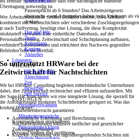
vorschreiben?
ins zentrale System ein, ohne dass eine nachträgliche manuelle
Übertragung notwendig ist.
Pausenpflicht ab 6 Stunden? Das Arbeitszeitgesetz
überrascht – und Arbeitgeber haben mehr Spielraum als vi
Wer Arbeitszeitmodelle flexibel abbilden möchte, etwa Gleitzeit
denken.
kombiniert mit Nachtschichten oder verschiedene Zuschlagsregelunge
je nach Tarifvertrag, benötigt eine Lösung, die diese Komplexität
Das sind Wir
strukturiert verwaltet. Eine einheitliche Datenbasis, auf der
Team
Personalabrechnung, Zeitwirtschaft und Schichtplanung aufbauen,
Referenzen
verhindert Inkonsistenzen und erleichtert den Nachweis gegenüber
Karriere
Behörden oder im Streitfall.
Aktuelles
Lösungen
So unterstützt HRWare bei der
THEMEN
Zeitwirtschaft für Nachtschichten
HR & Personal
Abrechnung
Zeit
Wir bei HRWare Consulting begleiten mittelständische Unternehmen
Bewerber
dabei, ihre Zeitwirtschaft rechtssicher und effizient aufzustellen. Mit
Self Service
der Sage HR Suite bieten wir eine integrierte Lösung, die speziell für
LÖSUNGEN
die Anforderungen moderner Schichtbetriebe geeignet ist. Was das
Personalverwaltung
konkret bedeutet:
Mitarbeiterübersicht garantieren
Mitarbeitergespräche
Automatische Erkennung und Berechnung von
Kommunikation strukturieren
Nachtarbeitsstunden inklusive tariflicher und gesetzlicher
Personalentwicklung
Zuschlagsregelungen
Personal fördern und profitieren
Korrekte Abbildung von tagesübergreifenden Schichten mit
Digitale Personalakte