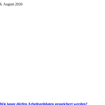
6. August 2026
Wie lange dürfen Arbeitszeitdaten gespeichert werden?