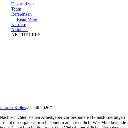
Das sind wir
Team
Referenzen
Read More
Karriere
Aktuelles
AKTUELLES
Jaromir Kallus
//
9. Juli 2026
//
Nachtschichten stellen Arbeitgeber vor besondere Herausforderungen
– nicht nur organisatorisch, sondern auch rechtlich. Wer Mitarbeitende
in der Nacht beschäftigt, muss eine Vielzahl gesetzlicher Vorgaben