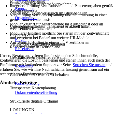
Mitternachtsübergang
Mitarbeiterdaten zeitgemäß verwahren
Integrierte Prüfung von Ruhezeiten und Pausenvorgaben gemäß
Kennzahlen
Arbeitszeitgesetz
Zahlen und Fakten verlässlich im Blick behalten
Verknüpfung von Schichtplanung und Zeiterfassung in einer
Organigramm
gemeinsamen Datenbasis
Mobiler Zugriff für Mitarbeitende im Außendienst oder an
Unternehmensstruktur transparent & aktuell halten
wechselnden Einsatzorten
Modularer Einstieg möglich: Sie starten mit der Zeitwirtschaft
LÖSUNGEN
und erweitern bei Bedarf um weitere HR-Module
Entgelt
Auf Wunsch Hosting in einem TÜV-zertifizierten
Verlässliche Gehaltsabrechnungen
Rechenzentrum in Deutschland
Reisekosten
Unsere Berater analysieren Ihre bestehenden Schichtmodelle,
Geschäftsreisen fehlerfrei verwalten
konfigurieren die Lösung passgenau und stehen Ihnen auch nach der
Einführung mit laufendem Support zur Seite.
Sprechen Sie uns an
und
Controlling
erfahren Sie, wie wir Ihre Nachtschichterfassung gemeinsam auf ein
rechtssicheres Fundament stellen.
Zahlen und Fakten im Griff behalten
Ähnliche Beiträge
Kostenplanung
Transparente Kostenplanung
Dokumentenbereitstellung
Strukturierte digitale Ordnung
LÖSUNGEN