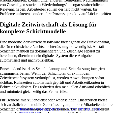
Arbeitszeitgesetz können unter anderem Bußgelder, Nachzahlungen
von Zuschlägen sowie im Wiederholungsfall sogar strafrechtliche
Relevanz haben. Arbeitgeber sollten deshalb nicht warten, bis
Probleme auftreten, sondern ihre Prozesse proaktiv auf Lücken prüfen.
Digitale Zeitwirtschaft als Lösung für
komplexe Schichtmodelle
Eine moderne Zeitwirtschaftssoftware bietet genau die Funktionalität,
die für rechtssichere Nachtschichterfassung notwendig ist. Anstatt
Schichten manuell zu dokumentieren und Zuschläge separat zu
berechnen, übernimmt ein digitales System diese Aufgaben
automatisiert und nachvollziehbar.
Entscheidend ist, dass Schichtplanung und Zeiterfassung integriert
zusammenarbeiten. Wenn der Schichtplan direkt mit dem
Zeitwirtschaftssystem verknüpft ist, werden Abweichungen sofort
sichtbar, Ruhezeiten automatisch geprüft und Arbeitszeitkonten in
Echtzeit aktualisiert. Das reduziert den manuellen Aufwand erheblich
und minimiert gleichzeitig das Fehlerrisiko.
Für Betriebe mit Außendienst oder wechselnden Einsatzorten bietet
sich zusätzlich eine mobile Zeiterfassung an, mit der Mitarbeitende ihre
Kann der Arbeitgeber bei 6 Stunden am Tag Pause
Schichten ortsunabhängig stempeln können. Die Daten fließen direkt