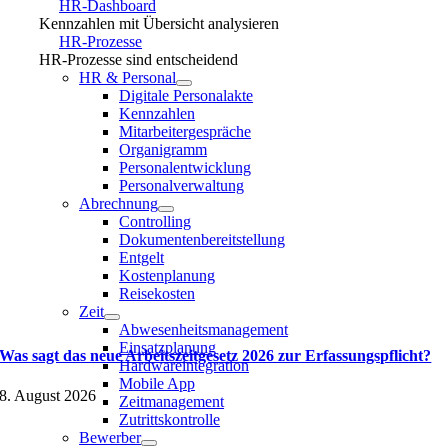
HR-Dashboard
Kennzahlen mit Übersicht analysieren
HR-Prozesse
HR-Prozesse sind entscheidend
HR & Personal
Digitale Personalakte
Kennzahlen
Mitarbeitergespräche
Organigramm
Personalentwicklung
Personalverwaltung
Abrechnung
Controlling
Dokumentenbereitstellung
Entgelt
Kostenplanung
Reisekosten
Zeit
Abwesenheitsmanagement
Einsatzplanung
Was sagt das neue Arbeitszeitgesetz 2026 zur Erfassungspflicht?
Hardwareintegration
Mobile App
8. August 2026
Zeitmanagement
Zutrittskontrolle
Bewerber