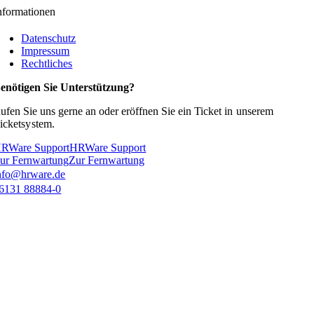
nformationen
Datenschutz
Impressum
Rechtliches
enötigen Sie Unterstützung?
ufen Sie uns gerne an oder eröffnen Sie ein Ticket in
unserem
icketsystem.
RWare Support
HRWare Support
ur Fernwartung
Zur Fernwartung
nfo@hrware.de
6131 88884-0