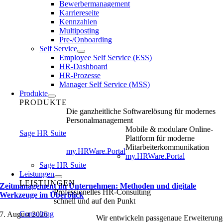
Bewerbermanagement
Karriereseite
Kennzahlen
Multiposting
Pre-/Onboarding
Self Service
Employee Self Service (ESS)
HR-Dashboard
HR-Prozesse
Manager Self Service (MSS)
Produkte
PRODUKTE
Die ganzheitliche Softwarelösung für modernes
Personalmanagement
Mobile & modulare Online-
Sage HR Suite
Plattform für moderne
Mitarbeiterkommunikation
my.HRWare.Portal
my.HRWare.Portal
Sage HR Suite
Leistungen
LEISTUNGEN
Zeitmanagement im Unternehmen: Methoden und digitale
Professionelles HR-Consulting
Werkzeuge im Überblick
schnell und auf den Punkt
Consulting
7. August 2026
Wir entwickeln passgenaue Erweiterun